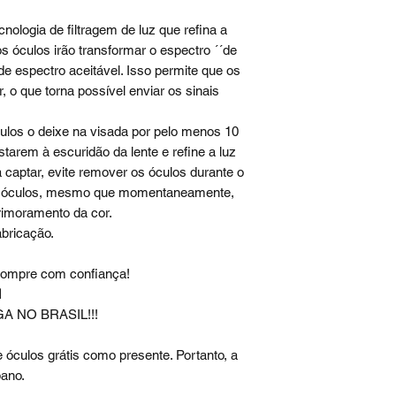
ologia de filtragem de luz que refina a
 os óculos irão transformar o espectro ´´de
de espectro aceitável. Isso permite que os
, o que torna possível enviar os sinais
os o deixe na visada por pelo menos 10
starem à escuridão da lente e refine a luz
 captar, evite remover os óculos durante o
os óculos, mesmo que momentaneamente,
primoramento da cor.
abricação.
 Compre com confiança!
l
 NO BRASIL!!!
 óculos grátis como presente. Portanto, a
pano.