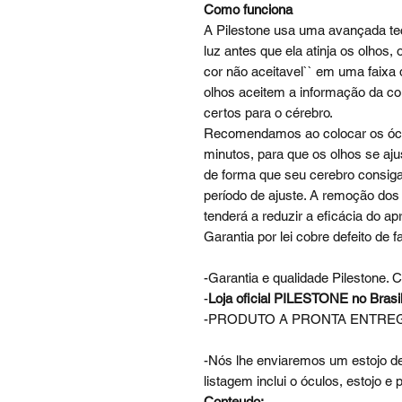
Como funciona
A Pilestone usa uma avançada tecn
luz antes que ela atinja os olhos,
cor não aceitavel`` em uma faixa 
olhos aceitem a informação da cor
certos para o cérebro.
Recomendamos ao colocar os ócul
minutos, para que os olhos se aju
de forma que seu cerebro consiga
período de ajuste. A remoção d
tenderá a reduzir a eficácia do a
Garantia por lei cobre defeito de f
-Garantia e qualidade Pilestone.
-
Loja oficial PILESTONE no Brasi
-PRODUTO A PRONTA ENTREGA
-Nós lhe enviaremos um estojo de
listagem inclui o óculos, estojo e 
Conteudo: