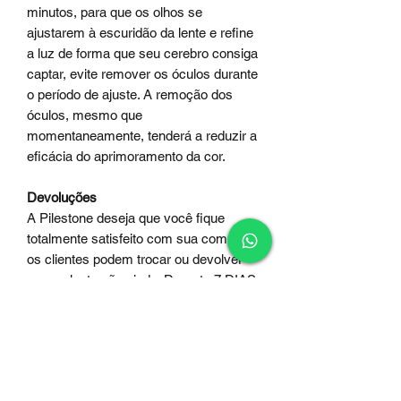
minutos, para que os olhos se
ajustarem à escuridão da lente e refine
a luz de forma que seu cerebro consiga
captar, evite remover os óculos durante
o período de ajuste. A remoção dos
óculos, mesmo que
momentaneamente, tenderá a reduzir a
eficácia do aprimoramento da cor.
Devoluções
A Pilestone deseja que você fique
totalmente satisfeito com sua compra,
os clientes podem trocar ou devolver
caso a lente não ajude. Durante 7 DIAS.
-Garantia por lei cobre defeito de
fabricação.
Garantia e qualidade
Pilestone. Compre com confiança!
-
Loja oficial PILESTONE no Brasil