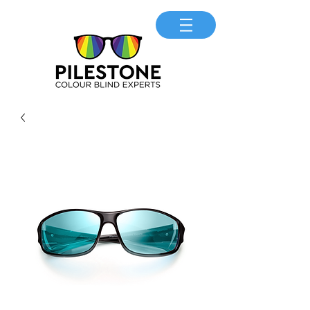
SAC
35 992229218
Seu Pilestone em 12x cartão
credito