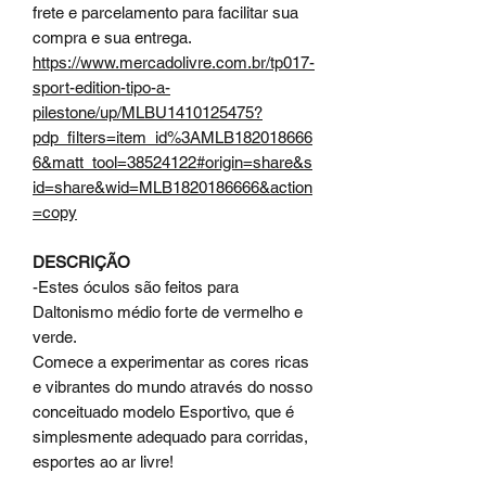
frete e parcelamento para facilitar sua
compra e sua entrega.
https://www.mercadolivre.com.br/tp017-
sport-edition-tipo-a-
pilestone/up/MLBU1410125475?
pdp_filters=item_id%3AMLB182018666
6&matt_tool=38524122#origin=share&s
id=share&wid=MLB1820186666&action
=copy
DESCRIÇÃO
-Estes óculos são feitos para
Daltonismo médio forte de vermelho e
verde.
Comece a experimentar as cores ricas
e vibrantes do mundo através do nosso
conceituado modelo Esportivo, que é
simplesmente adequado para corridas,
esportes ao ar livre!